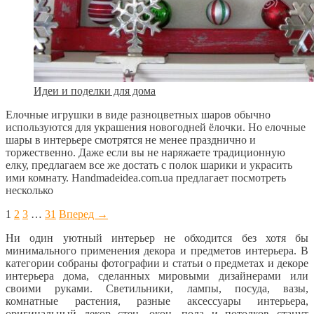
Идеи и поделки для дома
Елочные игрушки в виде разноцветных шаров обычно
используются для украшения новогодней ёлочки. Но елочные
шары в интерьере смотрятся не менее празднично и
торжественно. Даже если вы не наряжаете традиционную
елку, предлагаем все же достать с полок шарики и украсить
ими комнату. Handmadeidea.com.ua предлагает посмотреть
несколько
1
2
3
…
31
Вперед →
Ни один уютный интерьер не обходится без хотя бы
минимального применения декора и предметов интерьера. В
категории собраны фотографии и статьи о предметах и декоре
интерьера дома, сделанных мировыми дизайнерами или
своими руками. Светильники, лампы, посуда, вазы,
комнатные растения, разные аксессуары интерьера,
оригинальный декор стен, окон, пола и потолков станут