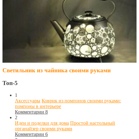
Светильник из чайника своими руками
Топ-5
1
Аксессуары
Коврик из помпонов своими руками:
помпоны в интерьере
Комментарии 8
2
Идеи и поделки для дома
Простой настольный
органайзер своими руками
Комментарии 6