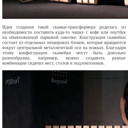
Идея создания такой скамьи-трансформера родилась из
необходимости поставить куда-то чашку с кофе или ноутбук
на обыкновенной парковой лавочке. Конструкция скамейки
состоит из отдельных нешироких блоков, которые вращаются
вокруг центральной металлической оси на ножках. Благодаря
этому конфигурации скамейки могут быть довольно
разнообразны, например, можно создавать разные
комбинации сидячих мест, столов и подлокотников.