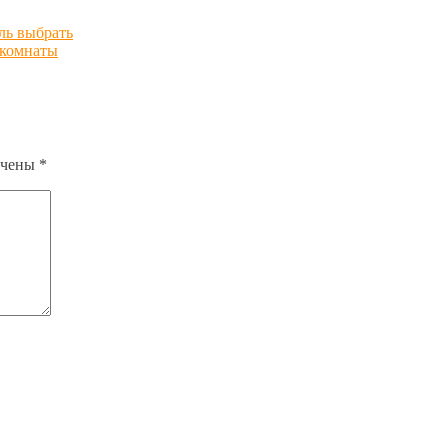
ль выбрать
 комнаты
ечены
*