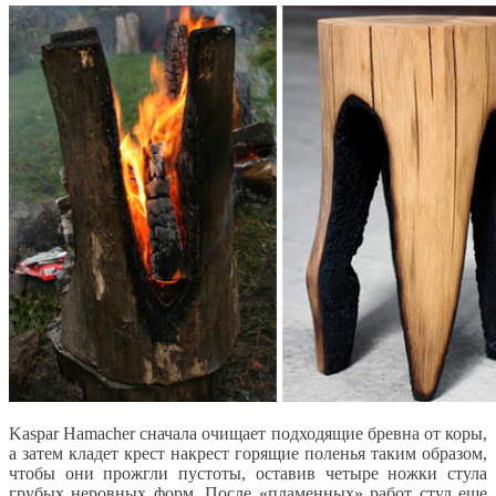
Kaspar Hamacher сначала очищает подходящие бревна от коры,
а затем кладет крест накрест горящие поленья таким образом,
чтобы они прожгли пустоты, оставив четыре ножки стула
грубых неровных форм. После «пламенных» работ стул еще