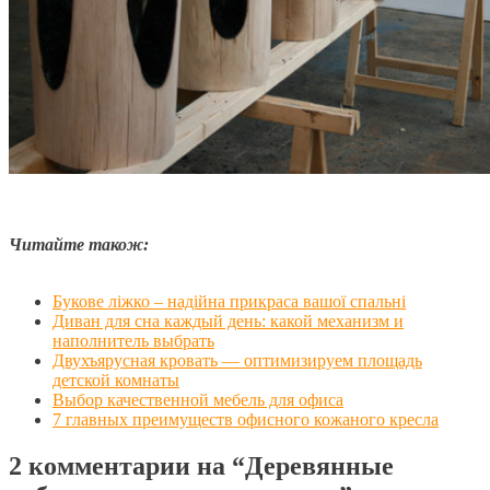
Читайте також:
Букове ліжко – надійна прикраса вашої спальні
Диван для сна каждый день: какой механизм и
наполнитель выбрать
Двухъярусная кровать — оптимизируем площадь
детской комнаты
Выбор качественной мебель для офиса
7 главных преимуществ офисного кожаного кресла
2 комментарии на
“Деревянные