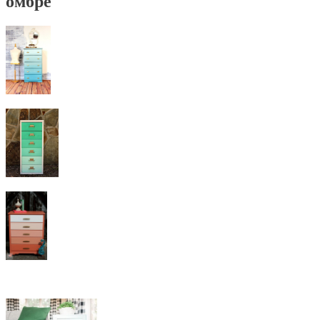
омбре