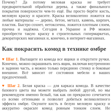
Почему? Да потому меловая краска не требует
предварительной обработки дерева, а также финального
покрытия поверхности чем-то ещё. Вы просто берёте кисть,
меловую краску и красите. Краска великолепно ложится на
любые материалы — дерево, бетон, металл, камень, кирпич,
пластик. Быстро сохнет, нетоксична, ложится плотным слоем,
прочна и надёжна. Сегодня в Украине и РФ можно
приобрести такую краску в строительных гипермаркетах,
декораторских магазинах и, конечно, в интернет-магазинах.
Как покрасить комод в технике омбре
♥ Шаг 1
. Вытащите из комода все ящики и открутите ручки.
Конечно, можно окрашивать весь ящик, включая внутреннюю
и заднюю часть, а можно только переднюю стенку и боковые
внешние. Всё зависит от состояния мебели и ваших
предпочтений.
♥ Шаг 2
. Белая краска — для каркаса комода. В качестве
базового цвета вы можете выбрать любой другой, но мы
рекомендуем именно белый, так как он прекрасно сочетается
со всеми оттенками и позволит добиться великолепного
эффекта омбре. Окуните кисть в белую меловую краску и
аккуратно окрасьте комод ровным тонким слоем. Не