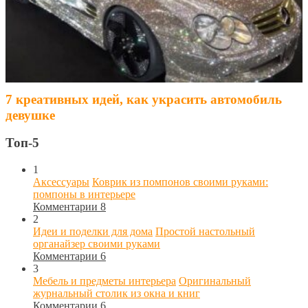
7 креативных идей, как украсить автомобиль
девушке
Топ-5
1
Аксессуары
Коврик из помпонов своими руками:
помпоны в интерьере
Комментарии 8
2
Идеи и поделки для дома
Простой настольный
органайзер своими руками
Комментарии 6
3
Мебель и предметы интерьера
Оригинальный
журнальный столик из окна и книг
Комментарии 6