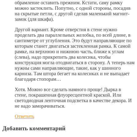
обрамление оставить прежним. Кстати, саму рамку
можно застеклить. Попутно, с одной стороны, посадив
на скрытые петли, с другой сделав маленький магнит-
замок (для шкафа).
Другой вариант. Кроме отверстия в стене нужно
проделать два параллельных желобка, по всей длине, в
сантиметре от углубления. Это будут направляющие по
которым станет двигаться застекленная рамка. К самой
рамке, на верхнюю и нижнюю часть, ближе к углам
(слева), надо прикрепить два колесика, чтобы
конструкция могла отодвигаться в сторону. А теперь нам
нужны сами направляющие, такие, как у шинного
карниза. Там штора бегает на колесиках и не выпадает
благодаря стопорам…
Хотя. Можно все сделать намного проще! Дырка в
стене, покрашенная флуоресцентной краской. Или
светодиодная ленточная подсветка в качестве декора. И
не надо заморачиваться.
Ответить
Добавить комментарий