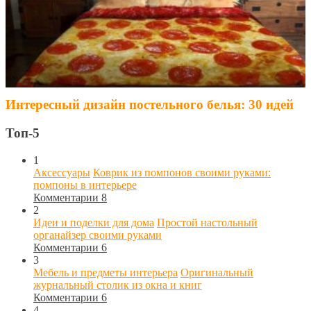
Интересный дизайн постельного белья: 30 идей
Топ-5
1
Аксессуары
Коврик из помпонов своими руками:
помпоны в интерьере
Комментарии 8
2
Идеи и поделки для дома
Простой настольный
органайзер своими руками
Комментарии 6
3
Мебель и предметы интерьера
Оригинальный
журнальный столик из окна и книг
Комментарии 6
4