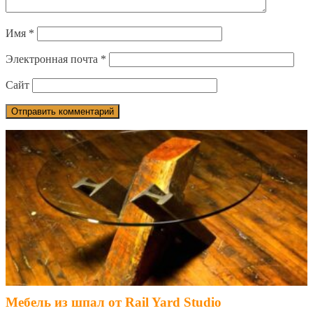
Имя
*
Электронная почта
*
Сайт
Мебель из шпал от Rail Yard Studio