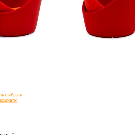
ль выбрать
 комнаты
ечены
*