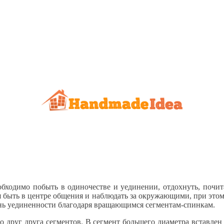
бходимо побыть в одиночестве и уединении, отдохнуть, почит
тся быть в центре общения и наблюдать за окружающими, при этом
ень уединенности благодаря вращающимся сегментам-спинкам.
о друг друга сегментов. В сегмент большего диаметра вставле