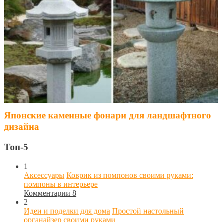
Японские каменные фонари для ландшафтного
дизайна
Топ-5
1
Аксессуары
Коврик из помпонов своими руками:
помпоны в интерьере
Комментарии 8
2
Идеи и поделки для дома
Простой настольный
органайзер своими руками