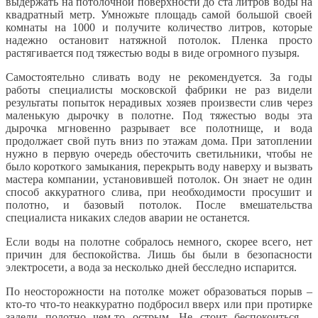
выдержать на потолочной поверхности до ста литров воды на
квадратный метр. Умножьте площадь самой большой своей
комнаты на 1000 и получите количество литров, которые
надежно остановит натяжной потолок. Пленка просто
растягивается под тяжестью воды в виде огромного пузыря.
Самостоятельно сливать воду не рекомендуется. За годы
работы специалисты московской фабрики не раз видели
результаты попыток нерадивых хозяев произвести слив через
маленькую дырочку в полотне. Под тяжестью воды эта
дырочка мгновенно разрывает все полотнище, и вода
продолжает свой путь вниз по этажам дома. При затоплении
нужно в первую очередь обесточить светильники, чтобы не
было короткого замыкания, перекрыть воду наверху и вызвать
мастера компании, установившей потолок. Он знает не один
способ аккуратного слива, при необходимости просушит и
полотно, и базовый потолок. После вмешательства
специалиста никаких следов аварии не останется.
Если воды на полотне собралось немного, скорее всего, нет
причин для беспокойства. Лишь бы были в безопасности
электросети, а вода за несколько дней бесследно испарится.
По неосторожности на потолке может образоваться порыв –
кто-то что-то неаккуратно подбросил вверх или при протирке
задели полотно чем-то острым. Не стоит беспокоиться –