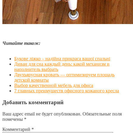
Читайте також:
Букове ліжко – надійна прикраса вашої спальні
Диван для сна каждый день: какой механизм и
наполнитель выбрать
Двухъярусная кровать — оптимизируем площадь
детской комнаты
Выбор качественной мебель для офиса
7 главных преимуществ офисного кожаного кресла
Добавить комментарий
Ваш адрес email не будет опубликован.
Обязательные поля
помечены
*
Комментарий
*