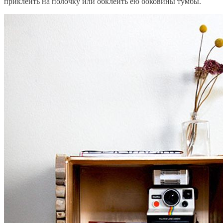
приклеить на полочку или обклеить ею боковины тумбы.