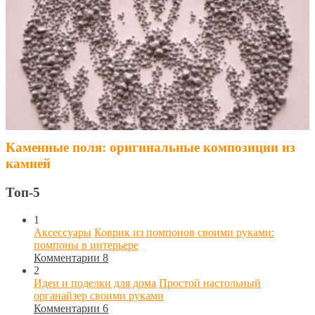
Каменные поля: оригинальные композиции из
камней
Топ-5
1
Аксессуары
Коврик из помпонов своими руками:
помпоны в интерьере
Комментарии 8
2
Идеи и поделки для дома
Простой настольный
органайзер своими руками
Комментарии 6