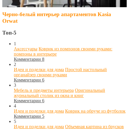
Черно-белый интерьер апартаментов Kasia
Orwat
Топ-5
1
Аксессуары
Коврик из помпонов своими руками:
помпоны в интерьере
Комментарии 8
2
Идеи и поделки для дома
Простой настольный
органайзер своими руками
Комментарии 6
3
Мебель и предметы интерьера
Оригинальный
журнальный столик из окна и книг
Комментарии 6
4
Идеи и поделки для дома
Коврик на обруче из футболок
Комментарии 5
5
Идеи и поделки для дома
Объемная картина из брусков