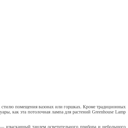
х стилю помещения вазонах или горшках. Кроме традиционных
ары, как эта потолочная лампа для растений Greenhouse Lamp
ра — изысканный тандем осветительного прибора и небольшого