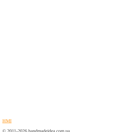
HMI
© 2011-2026 handmadeidea.com.ua