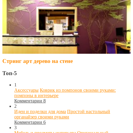
Стринг арт дерево на стене
Топ-5
1
Аксессуары
Коврик из помпонов своими руками:
помпоны в интерьере
Комментарии 8
2
Идеи и поделки для дома
Простой настольный
органайзер своими руками
Комментарии 6
3
Мебель и предметы интерьера
Оригинальный