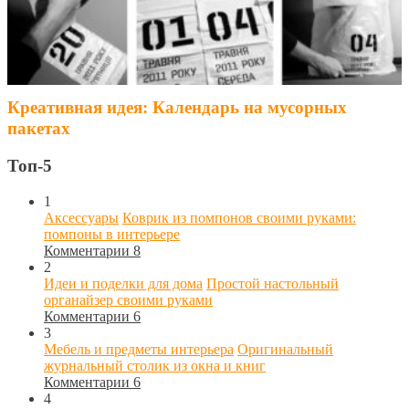
Креативная идея: Календарь на мусорных
пакетах
Топ-5
1
Аксессуары
Коврик из помпонов своими руками:
помпоны в интерьере
Комментарии 8
2
Идеи и поделки для дома
Простой настольный
органайзер своими руками
Комментарии 6
3
Мебель и предметы интерьера
Оригинальный
журнальный столик из окна и книг
Комментарии 6
4