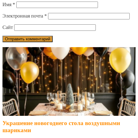
Имя
*
Электронная почта
*
Сайт
Украшение новогоднего стола воздушными
шариками