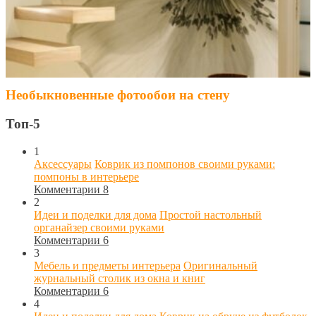
Необыкновенные фотообои на стену
Топ-5
1
Аксессуары
Коврик из помпонов своими руками:
помпоны в интерьере
Комментарии 8
2
Идеи и поделки для дома
Простой настольный
органайзер своими руками
Комментарии 6
3
Мебель и предметы интерьера
Оригинальный
журнальный столик из окна и книг
Комментарии 6
4