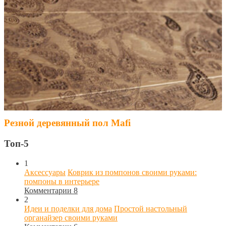
Резной деревянный пол Mafi
Топ-5
1
Аксессуары
Коврик из помпонов своими руками:
помпоны в интерьере
Комментарии 8
2
Идеи и поделки для дома
Простой настольный
органайзер своими руками