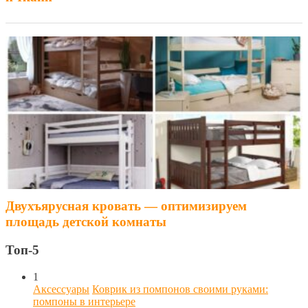
Двухъярусная кровать — оптимизируем
площадь детской комнаты
Топ-5
1
Аксессуары
Коврик из помпонов своими руками:
помпоны в интерьере