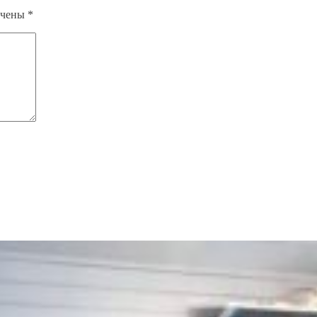
ечены
*