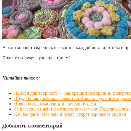
Важно хорошо закрепить все концы каждой детали, чтобы в про
Ходите по нему с удовольствием!
Читайте також:
Набори для творчості — найкращий новорічний подаруно
Подарочная упаковка с ёлкой на Новый год своими рука
Новогодние композиции своими руками
10 классных идей изготовления кактусов: Поделки для д
Как выбрать идеальный букет: секрет хорошей покупки
Добавить комментарий