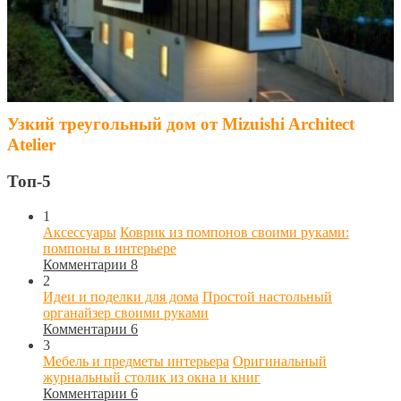
Узкий треугольный дом от Mizuishi Architect
Atelier
Топ-5
1
Аксессуары
Коврик из помпонов своими руками:
помпоны в интерьере
Комментарии 8
2
Идеи и поделки для дома
Простой настольный
органайзер своими руками
Комментарии 6
3
Мебель и предметы интерьера
Оригинальный
журнальный столик из окна и книг
Комментарии 6