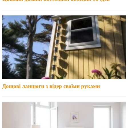
Дощові ланцюги з відер своїми руками