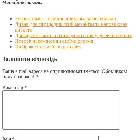
Читайте також:
Букове ліжко – надійне прикраса вашої спальні
Диван для сну щодня: який механізм та наповнювач
вибрати
Двоярусне ліжко - оптимізуємо площу дитячої кімнати
Новорічні композиції своїми руками
Вибір якісних меблів для офісу
Залишити відповідь
Ваша e-mail адреса не оприлюднюватиметься.
Обов’язкові
поля позначені
*
Коментар
*
Ім’я
*