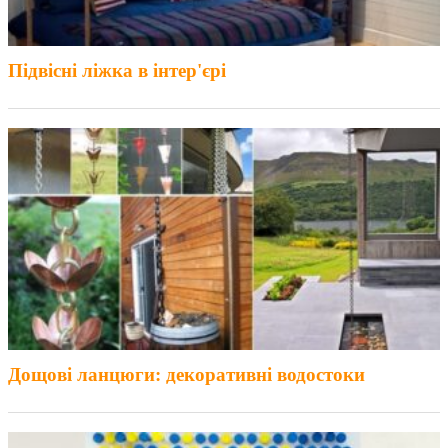
Підвісні ліжка в інтер'єрі
Дощові ланцюги: декоративні водостоки