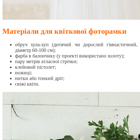
Матеріали для квіткової фоторамки
обруч хула-хуп (дитячий чи дорослий гімнастичний,
діаметр 60-100 см);
фарба в балончику (у проекті використано золоту);
пару метрів атласної стрічки;
клейовий пістолет;
ножиці;
нитки або тонкий дріт;
свіжі квіти.