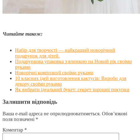
Читайте також:
Набір для творчості — найкращий новорічний
подарунок для дітей.
Подарункова упаковка з ялинкою на Новий рік своїми
руками
Новорічні композиції своїми руками
10 класних ідей виготовлення кактусів: Вироби для
декору своїми руками
Як вибрати ідеальний букет: секрет хорошої покупки
Залишити відповідь
Ваша e-mail адреса не оприлюднюватиметься.
Обов’язкові
поля позначені
*
Коментар
*