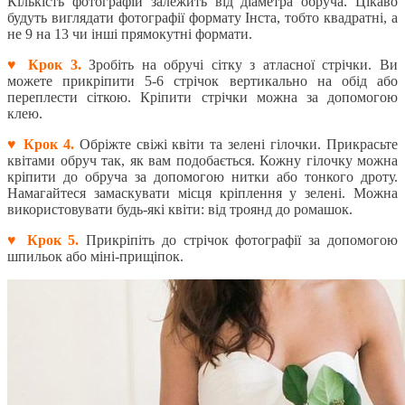
Кількість фотографій залежить від діаметра обруча. Цікаво
будуть виглядати фотографії формату Інста, тобто квадратні, а
не 9 на 13 чи інші прямокутні формати.
♥ Крок 3.
Зробіть на обручі сітку з атласної стрічки. Ви
можете прикріпити 5-6 стрічок вертикально на обід або
переплести сіткою. Кріпити стрічки можна за допомогою
клею.
♥ Крок 4.
Обріжте свіжі квіти та зелені гілочки. Прикрасьте
квітами обруч так, як вам подобається. Кожну гілочку можна
кріпити до обруча за допомогою нитки або тонкого дроту.
Намагайтеся замаскувати місця кріплення у зелені. Можна
використовувати будь-які квіти: від троянд до ромашок.
♥ Крок 5.
Прикріпіть до стрічок фотографії за допомогою
шпильок або міні-прищіпок.