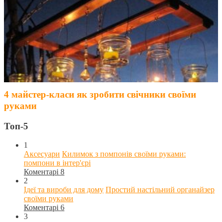
4 майстер-класи як зробити свічники своїми
руками
Топ-5
1
Аксесуари
Килимок з помпонів своїми руками:
помпони в інтер'єрі
Коментарі 8
2
Ідеї та вироби для дому
Простий настільний органайзер
своїми руками
Коментарі 6
3