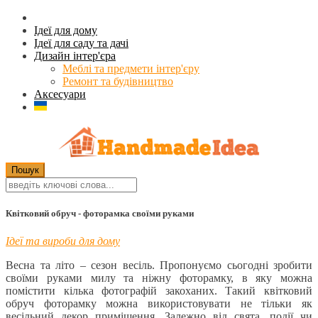
Ідеї для дому
Ідеї для саду та дачі
Дизайн інтер'єра
Меблі та предмети інтер'єру
Ремонт та будівництво
Аксесуари
Квітковий обруч - фоторамка своїми руками
Ідеї та вироби для дому
Весна та літо – сезон весіль. Пропонуємо сьогодні зробити
своїми руками милу та ніжну фоторамку, в яку можна
помістити кілька фотографій закоханих. Такий квітковий
обруч фоторамку можна використовувати не тільки як
весільний декор приміщення. Залежно від свята, події чи