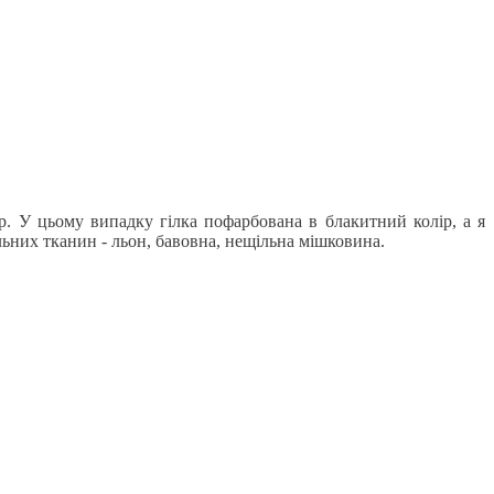
р. У цьому випадку гілка пофарбована в блакитний колір, а я
льних тканин - льон, бавовна, нещільна мішковина.