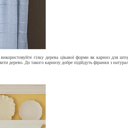
використовуйте гілку дерева цікавої форми як карниз для што
ити дерево. До такого карнизу добре підійдуть фіранки з натура