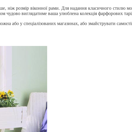
е, ніж розмір віконної рами. Для надання класичного стилю м
м чудово виглядатиме ваша улюблена колекція фарфорових тарілок
 можна або у спеціалізованих магазинах, або змайструвати самос