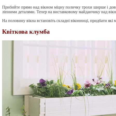
Прибийте прямо над вікном міцну поличку трохи ширше і довш
ліпними деталями. Тепер на виставковому майданчику над вікно
На половину вікна встановіть складні віконниці, придбати які
Квіткова клумба