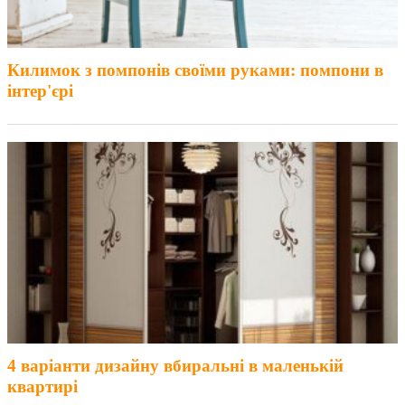
Килимок з помпонів своїми руками: помпони в
інтер'єрі
4 варіанти дизайну вбиральні в маленькій
квартирі