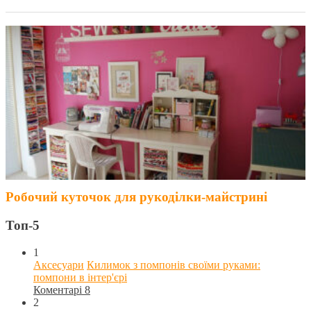
Робочий куточок для рукоділки-майстрині
Топ-5
1
Аксесуари
Килимок з помпонів своїми руками:
помпони в інтер'єрі
Коментарі 8
2