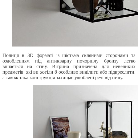
Полиця в 3D форматі із шістьма скляними сторонами та
оздобленням під антикварну почорнілу бронзу легко
вішається на стіну. Вітрина призначена для невеликих
предметів, які ви хотіли б особливо виділити або підкреслити,
а також така конструкція захищає улюблені речі від пилу.