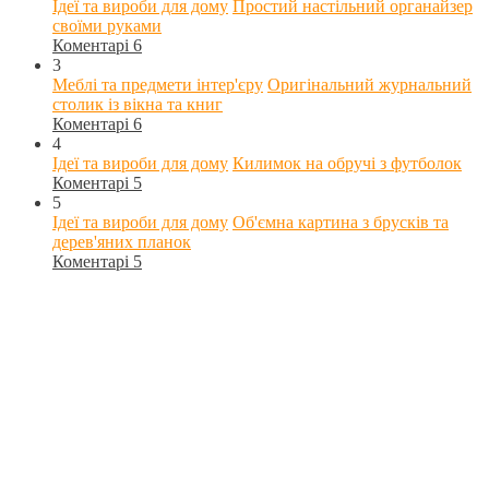
Ідеї та вироби для дому
Простий настільний органайзер
своїми руками
Коментарі 6
3
Меблі та предмети інтер'єру
Оригінальний журнальний
столик із вікна та книг
Коментарі 6
4
Ідеї та вироби для дому
Килимок на обручі з футболок
Коментарі 5
5
Ідеї та вироби для дому
Об'ємна картина з брусків та
дерев'яних планок
Коментарі 5