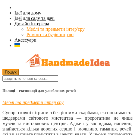
Ідеї для дому
Ідеї для саду та дачі
Дизайн інтер'єра
Меблі та предмети інтер'єру
Ремонт та будівництво
Аксесуари
Полиці – експозиції для улюблених речей
Меблі та предмети інтер'єру
Суворі скляні вітрини з безцінними скарбами, експонатами та
шедеврами світового мистецтва — прерогатива не лише
музеїв та виставкових центрів. Адже і у вас вдома, напевно,
знайдеться кілька дорогих серцю і, можливо, гаманця, речей,
які ви захочете помістити в центрі уваги. У цьому допоможуть