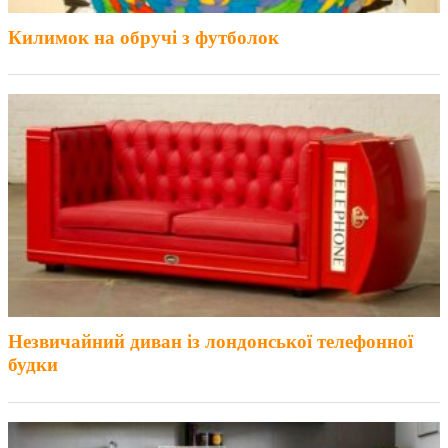
Килимок на обручі з футболок
Незвичайний диван із лондонської телефонної
будки