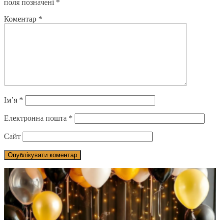
поля позначені
*
Коментар
*
Ім’я
*
Електронна пошта
*
Сайт