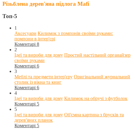
Різьблена дерев'яна підлога Mafi
Топ-5
1
Аксесуари
Килимок з помпонів своїми руками:
помпони в інтер'єрі
Коментарі 8
2
Ідеї та вироби для дому
Простий настільний органайзер
своїми руками
Коментарі 6
3
Меблі та предмети інтер'єру
Оригінальний журнальний
столик із вікна та книг
Коментарі 6
4
Ідеї та вироби для дому
Килимок на обручі з футболок
Коментарі 5
5
Ідеї та вироби для дому
Об'ємна картина з брусків та
дерев'яних планок
Коментарі 5