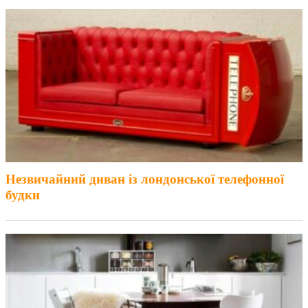
Незвичайний диван із лондонської телефонної
будки