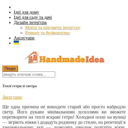
Ідеї для дому
Ідеї для саду та дачі
Дизайн інтер'єра
Меблі та предмети інтер'єру
Ремонт та будівництво
Аксесуари
Теплі гетри зі светра
Аксесуари
Ще одна причина не викидати старий або просто набридли
светр. Його рукави мінімальними зусиллями ви зможете
перетворити на теплі яскраві гетри! Холодної осені на вулиці
— зігріють ніжки і додадуть родзинку до стилю, на репетиції в
танцювальному залі — дозволять швидше розігріти м'язи,