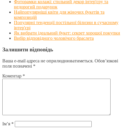
Фоторамки колажі: стильний декор інтер'єру та
недорогий подарунок
Найпопулярніші квіти для жіночих букетів та
композицій
Популярні тенденції постільної білизни в сучасному
інтер'єрі
Як вибрати ідеальний букет: секрет хорошої покупки
Вибір відповідного чоловічого браслета
Залишити відповідь
Ваша e-mail адреса не оприлюднюватиметься.
Обов’язкові
поля позначені
*
Коментар
*
Ім’я
*