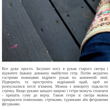
Все дуже просто. Засуньте ногу в рукав старого светра і
відзначте бажану довжину майбутніх гетр. Потім акуратно
гострими ножицями відріжте рукав по зазначеній лінії.
Підверніть та прострочіть відрізаний край, щоб не
розпускалися петлі в'язання. Можна з вивороту підкласти
стрічку. Якщо рукави занадто широкі і гетри можуть сповзати
- пришіть гуму до верху. Також гетри зі светра можна
прикрасити помпонами, стрічками, ґудзиками або фетровими
фігурками.