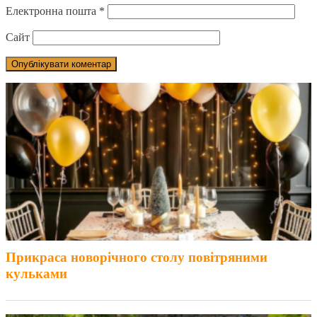
Електронна пошта
*
Сайт
Прикраса новорічного столу повітряними
кульками