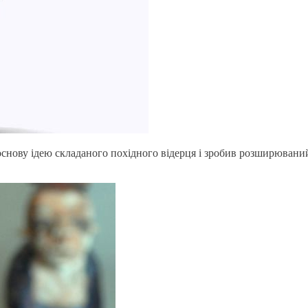
основу ідею складаного похідного відерця і зробив розширюваний