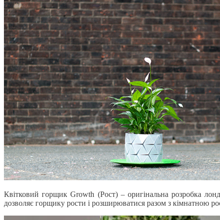
Квітковий горщик Growth (Рост) – оригінальна розробка лонд
дозволяє горщику рости і розширюватися разом з кімнатною р