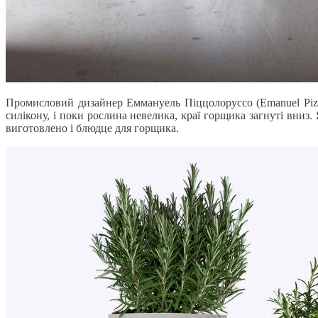
Промисловий дизайнер Еммануель Піццолоруссо (Emanuel Pizz
силікону, і поки рослина невелика, краї горщика загнуті вниз.
виготовлено і блюдце для горщика.