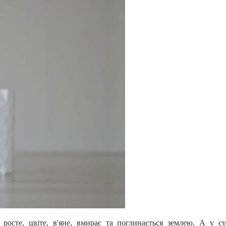
росте, цвіте, в'яне, вмирає та поглинається землею. А у с