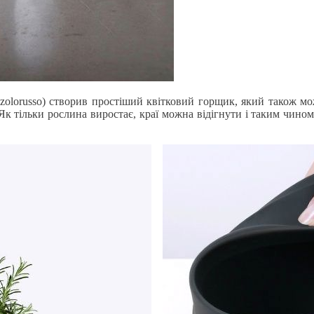
olorusso) створив простіший квітковий горщик, який також мож
 Як тільки рослина виростає, краї можна відігнути і таким чино