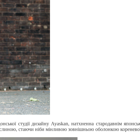
онської студії дизайну Ayaskan, натхненна стародавнім японськ
ослиною, стаючи ніби мінливою зовнішньою оболонкою кореневої