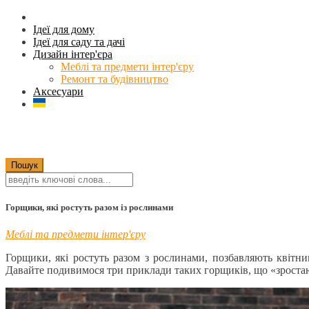
Ідеї для дому
Ідеї для саду та дачі
Дизайн інтер'єра
Меблі та предмети інтер'єру
Ремонт та будівництво
Аксесуари
Горщики, які ростуть разом із рослинами
Меблі та предмети інтер'єру
Горщики, які ростуть разом з рослинами, позбавляють квітни
Давайте подивимося три приклади таких горщиків, що «зростаю