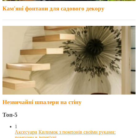
Кам'яні фонтани для садового декору
Незвичайні шпалери на стіну
Топ-5
1
Аксесуари
Килимок з помпонів своїми руками:
помпони в інтер'єрі