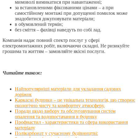
мимоволі вимикатися при навантаженні;
за встановленими фіксованими цінами – а при
самостійному монтажі при допущенні помилок може
знадобитися докуповувати матеріали;
в обумовлений термін;
без сміття – фахівці наведуть по собі лад.
Компанія надає повний спектр послуг у сфері
електромонтажних робіт, включаючи складні. Не ризикуйте
грошима та життям – замовляйте якісні послуги.
Читайте також:
Найпопулярніші матеріали для укладання садових
доріжок
Каркасні будинки – це унікальна технологія, що створює
екологічно чисту та комфортну атмосферу.
Поради щодо вибору та обслуговування систем
опалення та водопостачання в будинку
Профнастил - характеристики та сфера використання
матеріалу
Полікарбонат у сучасному будівництві: