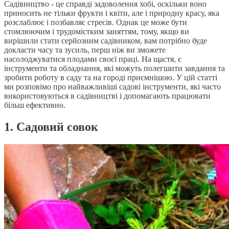
Садівництво - це справді задоволення хобі, оскільки воно
приносить не тільки фрукти і квіти, але і природну красу, яка
розслаблює і позбавляє стресів. Однак це може бути
стомлюючим і трудомістким заняттям, тому, якщо ви
вирішили стати серйозним садівником, вам потрібно буде
докласти часу та зусиль, перш ніж ви зможете
насолоджуватися плодами своєї праці. На щастя, є
інструменти та обладнання, які можуть полегшити завдання та
зробити роботу в саду та на городі приємнішою. У цій статті
ми розповімо про найважливіші садові інструменти, які часто
використовуються в садівництві і допомагають працювати
більш ефективно.
1. Садовий совок