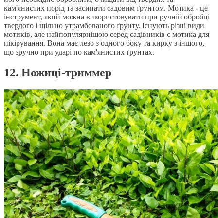
кам'янистих порід та засипати садовим ґрунтом. Мотика - це
інструмент, який можна використовувати при ручній обробці
твердого і щільно утрамбованого ґрунту. Існують різні види
мотиків, але найпопулярнішою серед садівників є мотика для
пікірування. Вона має лезо з одного боку та кирку з іншого,
що зручно при ударі по кам'янистих ґрунтах.
12. Ножиці-триммер