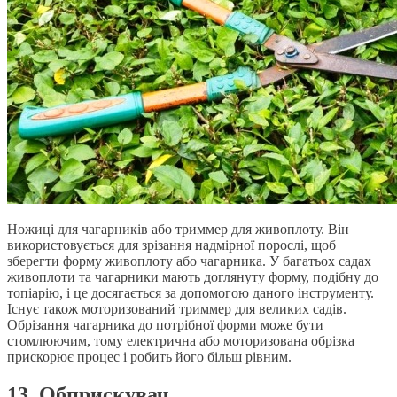
Ножиці для чагарників або триммер для живоплоту. Він
використовується для зрізання надмірної порослі, щоб
зберегти форму живоплоту або чагарника. У багатьох садах
живоплоти та чагарники мають доглянуту форму, подібну до
топіарію, і це досягається за допомогою даного інструменту.
Існує також моторизований триммер для великих садів.
Обрізання чагарника до потрібної форми може бути
стомлюючим, тому електрична або моторизована обрізка
прискорює процес і робить його більш рівним.
13. Обприскувач