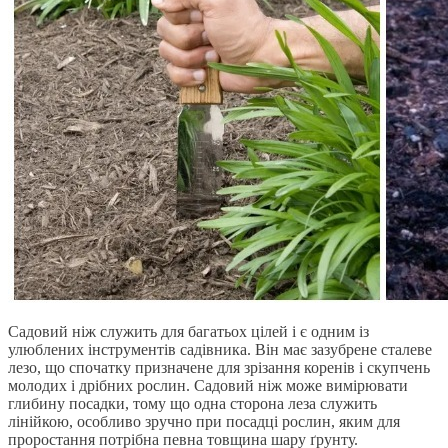
Садовий ніж служить для багатьох цілей і є одним із
улюблених інструментів садівника. Він має зазубрене сталеве
лезо, що спочатку призначене для зрізання коренів і скупчень
молодих і дрібних рослин. Садовий ніж може вимірювати
глибину посадки, тому що одна сторона леза служить
лінійкою, особливо зручно при посадці рослин, яким для
проростання потрібна певна товщина шару ґрунту.