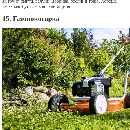
як ґрунт, сміття, валуни, добрива, рослини тощо. Хороша
тачка має бути легкою, але міцною.
15. Газонокосарка