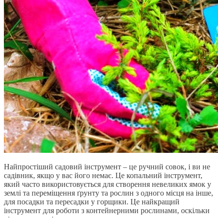
Найпростіший садовий інструмент – це ручний совок, і ви не
садівник, якщо у вас його немає. Це копальний інструмент,
який часто використовується для створення невеликих ямок у
землі та переміщення ґрунту та рослин з одного місця на інше,
для посадки та пересадки у горщики. Це найкращий
інструмент для роботи з контейнерними рослинами, оскільки