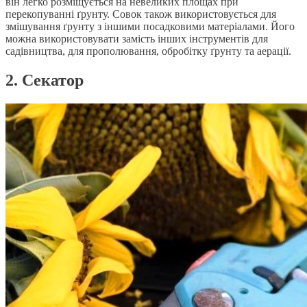
він легко розміщується на невеликих площах при
перекопуванні ґрунту. Совок також використовується для
змішування ґрунту з іншими посадковими матеріалами. Його
можна використовувати замість інших інструментів для
садівництва, для прополювання, обробітку ґрунту та аерації.
2. Секатор