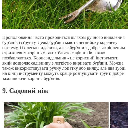
Прополювання часто проводиться шляхом ручного видалення
бур'янів із ґрунту. Деякі бур'яни мають неглибоку кореневу
систему, і їх легко видалити, але є бур'яни з добре закріпленим
стрижневим корінням, яких багато садівників важко
позбавляються. Корневидальник - це корисний інструмент,
який дозволяє садівнику з легкістю виривати бур'яни. Можна
також використовувати ручну лопатку або вилку, але два зубці
на кінці інструменту можуть краще розпушувати ґрунт, добре
захоплюючи коріння бур'янів.
9. Садовий ніж