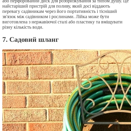
або перфорований диск для розбризкування за типом душу. Це
найстаріший пристрій для поливу, який досі віддають
перевагу садівникам через його портативність і тісніший
зв'язок між садівником і рослинами. Лійка може бути
виготовлена з нержавіючої сталі або пластику та вміщувати
різну кількість води.
7. Садовий шланг