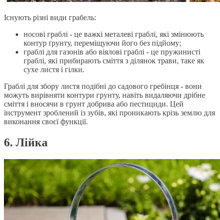
Існують різні види грабель:
носові граблі - це важкі металеві граблі, які змінюють
контур ґрунту, переміщуючи його без підйому;
граблі для газонів або віялові граблі - це пружинисті
граблі, які прибирають сміття з ділянок трави, таке як
сухе листя і гілки.
Граблі для збору листя подібні до садового гребінця - вони
можуть вирівняти контури грунту, навіть видаляючи дрібне
сміття і вносячи в грунт добрива або пестициди. Цей
інструмент зроблений із зубів, які проникають крізь землю для
виконання своєї функції.
6. Лійка