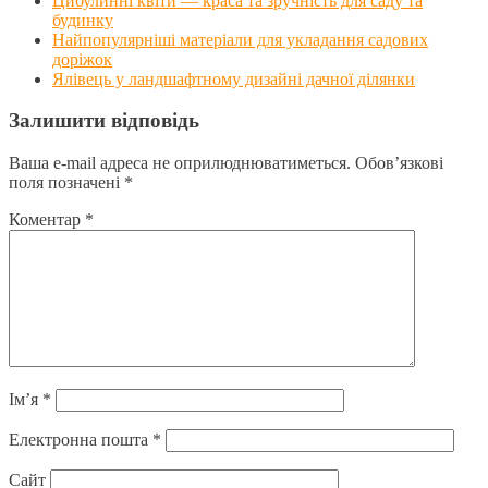
Цибулинні квіти — краса та зручність для саду та
будинку
Найпопулярніші матеріали для укладання садових
доріжок
Ялівець у ландшафтному дизайні дачної ділянки
Залишити відповідь
Ваша e-mail адреса не оприлюднюватиметься.
Обов’язкові
поля позначені
*
Коментар
*
Ім’я
*
Електронна пошта
*
Сайт