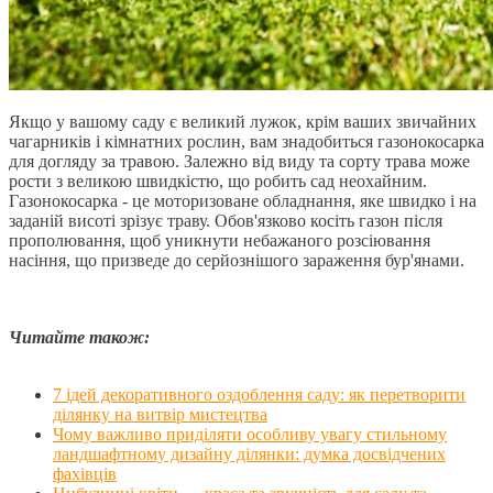
Якщо у вашому саду є великий лужок, крім ваших звичайних
чагарників і кімнатних рослин, вам знадобиться газонокосарка
для догляду за травою. Залежно від виду та сорту трава може
рости з великою швидкістю, що робить сад неохайним.
Газонокосарка - це моторизоване обладнання, яке швидко і на
заданій висоті зрізує траву. Обов'язково косіть газон після
прополювання, щоб уникнути небажаного розсіювання
насіння, що призведе до серйознішого зараження бур'янами.
Читайте також:
7 ідей декоративного оздоблення саду: як перетворити
ділянку на витвір мистецтва
Чому важливо приділяти особливу увагу стильному
ландшафтному дизайну ділянки: думка досвідчених
фахівців