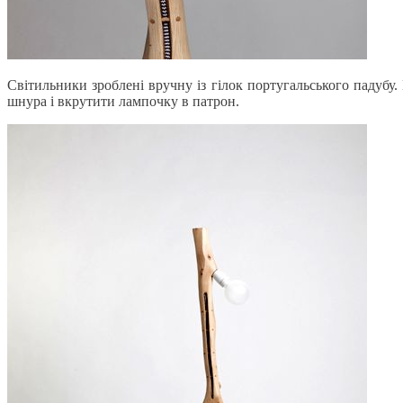
Світильники зроблені вручну із гілок португальського падубу
шнура і вкрутити лампочку в патрон.