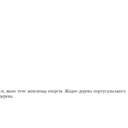
тілі, якою тече живлюща енергія. Жодне дерево португальського
дерева.