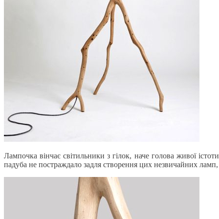
Лампочка вінчає світильники з гілок, наче голова живої істот
падуба не постраждало задля створення цих незвичайних ламп, в