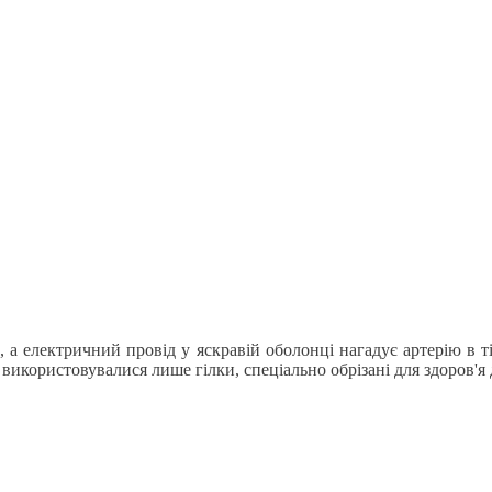
и, а електричний провід у яскравій оболонці нагадує артерію в 
икористовувалися лише гілки, спеціально обрізані для здоров'я 