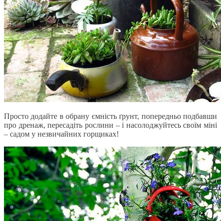
Просто додайте в обрану ємність ґрунт, попередньо подбавши
про дренаж, пересадіть рослини – і насолоджуйтесь своїм міні
– садом у незвичайних горщиках!