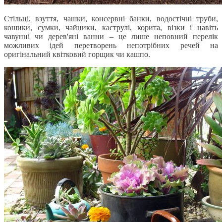
Стільці, взуття, чашки, консервні банки, водостічні труби,
кошики, сумки, чайники, каструлі, корита, візки і навіть
чавунні чи дерев'яні ванни – це лише неповний перелік
можливих ідей перетворень непотрібних речей на
оригінальний квітковий горщик чи кашпо.