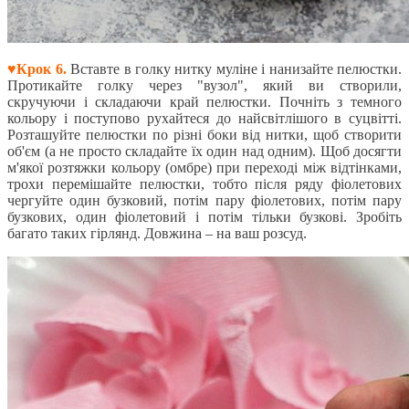
♥Крок 6.
Вставте в голку нитку муліне і нанизайте пелюстки.
Протикайте голку через "вузол", який ви створили,
скручуючи і складаючи край пелюстки. Почніть з темного
кольору і поступово рухайтеся до найсвітлішого в суцвітті.
Розташуйте пелюстки по різні боки від нитки, щоб створити
об'єм (а не просто складайте їх один над одним). Щоб досягти
м'якої розтяжки кольору (омбре) при переході між відтінками,
трохи перемішайте пелюстки, тобто після ряду фіолетових
чергуйте один бузковий, потім пару фіолетових, потім пару
бузкових, один фіолетовий і потім тільки бузкові. Зробіть
багато таких гірлянд. Довжина – на ваш розсуд.