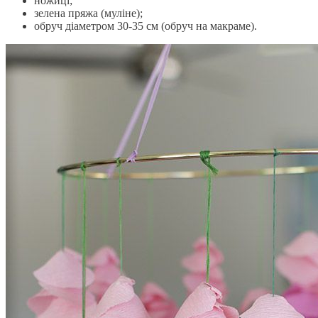
ножиці;
зелена пряжа (муліне);
обруч діаметром 30-35 см (обруч на макраме).