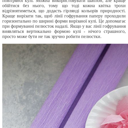
повітряної кулі. Можна використовувати шаблон, але краще
обійтися без нього, тому що тоді кожна квітка трохи
відрізнятиметься, що додасть гірлянді кольорів природності.
Краще вирізати так, щоб лінії гофрування паперу проходили
горизонтально по ширині форми вирізаної кулі. Це допомагає
при формуванні пелюсток надалі. Якщо у вас лінії гофрування
виявляться вертикально формою кулі - нічого страшного,
просто може бути не так зручно робити пелюстки.