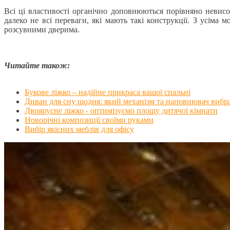
Всі ці властивості органічно доповнюються порівняно невис
далеко не всі переваги, які мають такі конструкції. З усім
розсувними дверима.
Читайте також:
Букове ліжко – надійне прикраса вашої спальні
Диван для сну щодня: який механізм та наповнювач вибр
Двоярусне ліжко - оптимізуємо площу дитячої кімнати
Новорічні композиції своїми руками
Вибір якісних меблів для офісу