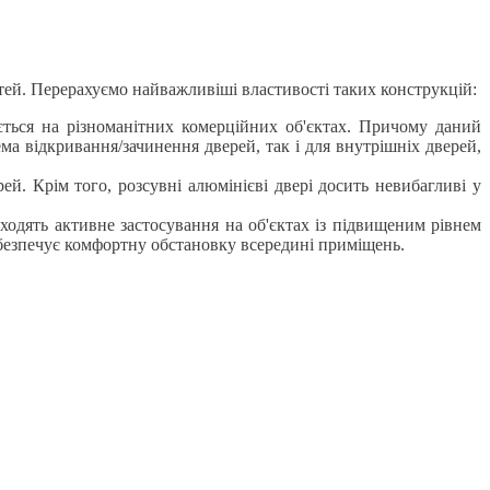
тей. Перерахуємо найважливіші властивості таких конструкцій:
ується на різноманітних комерційних об'єктах. Причому даний
ма відкривання/зачинення дверей, так і для внутрішніх дверей,
й. Крім того, розсувні алюмінієві двері досить невибагливі у
ходять активне застосування на об'єктах із підвищеним рівнем
абезпечує комфортну обстановку всередині приміщень.