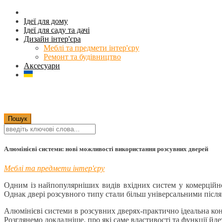
Ідеї для дому
Ідеї для саду та дачі
Дизайн інтер'єра
Меблі та предмети інтер'єру
Ремонт та будівництво
Аксесуари
Алюмінієві системи: нові можливості використання розсувних дверей
Меблі та предмети інтер'єру
Одним із найпопулярніших видів вхідних систем у комерційно
Однак двері розсувного типу стали більш універсальними післ
Алюмінієві системи в розсувних дверях-практично ідеальна кон
Розглянемо докладніше, про які саме властивості та функції йде