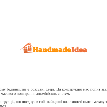
му будівництві є розсувні двері. Ця конструкція має попит зав
я масового поширення алюмінієвих систем.
струкція, що поєднує в собі найкращі властивості цього металу 
ться.