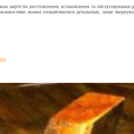
окою вартістю виготовлення, встановлення та обслуговування 
а можливостями можна познайомитися детальніше, лише звернувш
ати