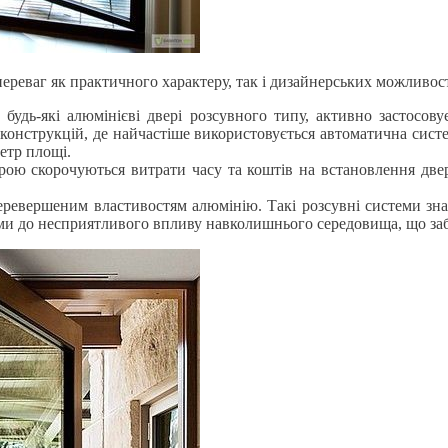
ереваг як практичного характеру, так і дизайнерських можливос
 будь-які алюмінієві двері розсувного типу, активно застосов
конструкцій, де найчастіше використовується автоматична систе
етр площі.
ою скорочуються витрати часу та коштів на встановлення двере
еревершеним властивостям алюмінію. Такі розсувні системи зна
кими до несприятливого впливу навколишнього середовища, що з