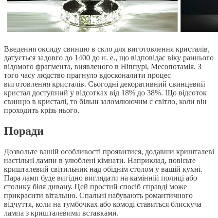
Введення оксиду свинцю в скло для виготовлення кристалів,
датується задовго до 1400 до н. е., що відповідає віку раннього
відомого фрагмента, виявленого в Ніппурі, Месопотамія. З
того часу людство прагнуло вдосконалити процес
виготовлення кристалів. Сьогодні декоративний свинцевий
кристал доступний у відсотках від 18% до 38%. Що відсоток
свинцю в кристалі, то більш заломлюючим є світло, коли він
проходить крізь нього.
Поради
Дозвольте вашій особливості проявитися, додавши кришталеві
настільні лампи в улюблені кімнати. Наприклад, повісьте
кришталевий світильник над обіднім столом у вашій кухні.
Пара ламп буде вигідно виглядати на камінній полиці або
столику біля дивану. Цей простий спосіб справді може
прикрасити вітальню. Спальні набувають романтичного
відчуття, коли на тумбочках або комоді ставиться блискуча
лампа з кришталевими вставками.