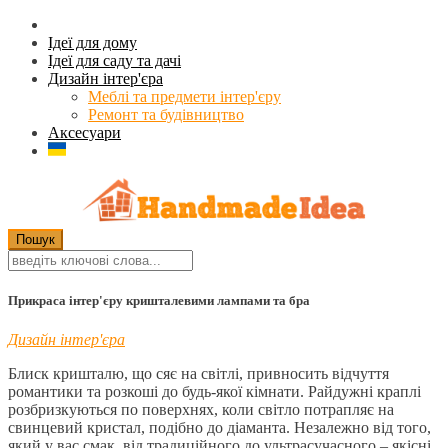
Ідеї для дому
Ідеї для саду та дачі
Дизайн інтер'єра
Меблі та предмети інтер'єру
Ремонт та будівництво
Аксесуари
Прикраса інтер'єру кришталевими лампами та бра
Дизайн інтер'єра
Блиск кришталю, що сяє на світлі, привносить відчуття
романтики та розкоші до будь-якої кімнати. Райдужні краплі
розбризкуються по поверхнях, коли світло потрапляє на
свинцевий кристал, подібно до діаманта. Незалежно від того,
який у вас смак, від традиційного до ультрасучасного – якісні