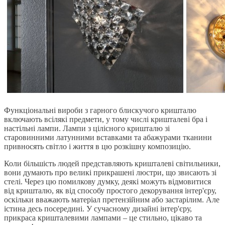
Функціональні вироби з гарного блискучого кришталю
включають всілякі предмети, у тому числі кришталеві бра і
настільні лампи. Лампи з цілісного кришталю зі
старовинними латунними вставками та абажурами тканини
привносять світло і життя в цю розкішну композицію.
Коли більшість людей представляють кришталеві світильники,
вони думають про великі прикрашені люстри, що звисають зі
стелі. Через цю помилкову думку, деякі можуть відмовитися
від кришталю, як від способу простого декорування інтер'єру,
оскільки вважають матеріал претензійним або застарілим. Але
істина десь посередині. У сучасному дизайні інтер'єру,
прикраса кришталевими лампами – це стильно, цікаво та