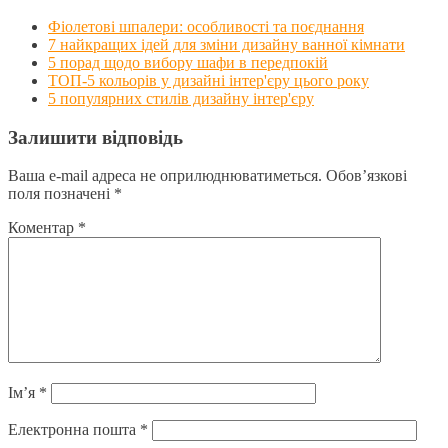
Фіолетові шпалери: особливості та поєднання
7 найкращих ідей для зміни дизайну ванної кімнати
5 порад щодо вибору шафи в передпокій
ТОП-5 кольорів у дизайні інтер'єру цього року
5 популярних стилів дизайну інтер'єру
Залишити відповідь
Ваша e-mail адреса не оприлюднюватиметься.
Обов’язкові
поля позначені
*
Коментар
*
Ім’я
*
Електронна пошта
*