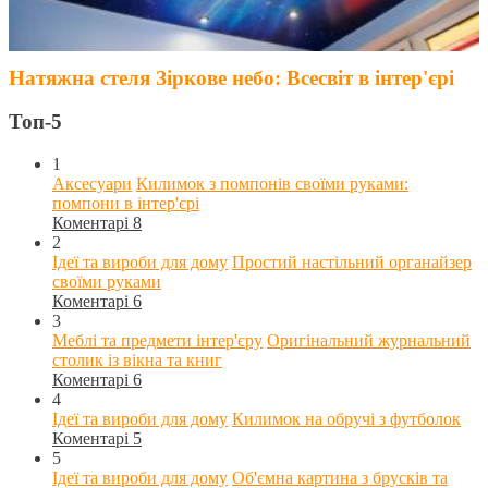
Натяжна стеля Зіркове небо: Всесвіт в інтер'єрі
Топ-5
1
Аксесуари
Килимок з помпонів своїми руками:
помпони в інтер'єрі
Коментарі 8
2
Ідеї та вироби для дому
Простий настільний органайзер
своїми руками
Коментарі 6
3
Меблі та предмети інтер'єру
Оригінальний журнальний
столик із вікна та книг
Коментарі 6
4
Ідеї та вироби для дому
Килимок на обручі з футболок
Коментарі 5
5
Ідеї та вироби для дому
Об'ємна картина з брусків та