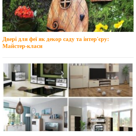
Двері для феї як декор саду та інтер'єру:
Майстер-класи