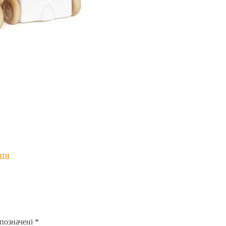
ати
 позначені
*