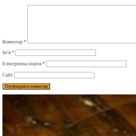
Коментар
*
Ім’я
*
Електронна пошта
*
Сайт