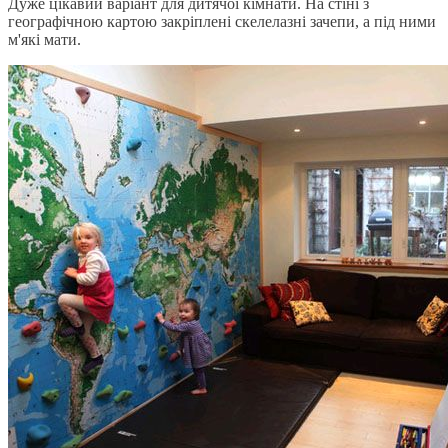
Дуже цікавий варіант для дитячої кімнати. На стіні з
географічною картою закріплені скелелазні зачепи, а під ними
м'які мати.