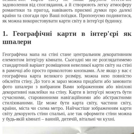
задоволення від споглядання, а й створюють легку атмосферу
романтики та пригод, навівають приємні думки про далекі
країни та спогади про Ваші поїздки. Пропонуємо подивитися,
як можна використовувати карти світу в інтер'єрі будинку.
1. Географічні карти в інтер'єрі як
шпалери
Географічна мапа на стіні стане центральним декоративним
елементом інтер'єру кімнати. Сьогодні ми не розглядатимемо
стандартний варіант розміщення невеликої карти світу на стіні
в рамочці або просто приколотою кнопками. Але якщо у вас є
географічна карта великого розміру, можна нею повністю
обклеїти стіну. До того ж зараз можна придбати або замовити
фото шпалери з вибраним Вами зображенням або вінілові
декоративні наклейки на стіну. Карти в інтер'єрі можуть бути
сучасними, старовинними навігаційними або абстрактними
стилізованими. Це може бути карта світу, частини світу,
країни, міста чи схема метро. Найчастіше зображенням карти
світу декорують стіни спальні, але так оформити стіни можна
у будь-якій кімнаті – ванній, дитячій, вітальні чи кухні.