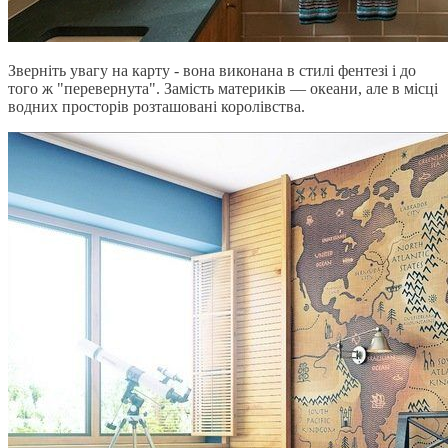
Зверніть увагу на карту - вона виконана в стилі фентезі і до
того ж "перевернута". Замість материків — океани, але в місці
водних просторів розташовані королівства.