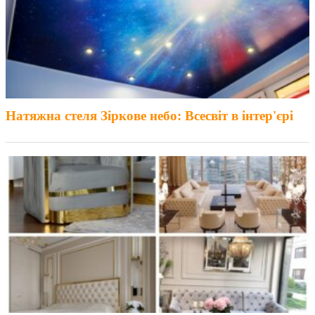
Натяжна стеля Зіркове небо: Всесвіт в інтер'єрі