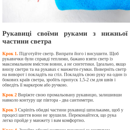
Рукавиці своїми руками з нижньої
частини светра
Крок 1.
Підготуйте светр. Випрати його і висушити. Щоб
рукавички були справді теплими, бажано взяти светр із
максимальним вмістом вовни, а не синтетики. Ідеально, якщо
внизу светри та на рукавах є манжети-гумки.
Виверніть светр
на виворот і покладіть на стіл.
Покладіть свою руку на один із
бокових країв светра, зробіть припуск 1,5-2 см для швів і
обведіть її маркером або ручкою.
Крок 2
Виріжте свою промальовану рукавицю, залишивши
навколо контуру ще півтора - два сантиметри.
Крок 3
Скріпіть обидві частини рукавиці шпильками, щоб у
процесі шиття вони не зрушили. Переконайтеся, що рука
легко пройде у манжету і вам комфортно.