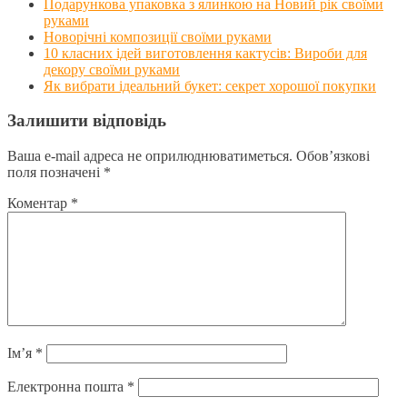
Подарункова упаковка з ялинкою на Новий рік своїми
руками
Новорічні композиції своїми руками
10 класних ідей виготовлення кактусів: Вироби для
декору своїми руками
Як вибрати ідеальний букет: секрет хорошої покупки
Залишити відповідь
Ваша e-mail адреса не оприлюднюватиметься.
Обов’язкові
поля позначені
*
Коментар
*
Ім’я
*
Електронна пошта
*