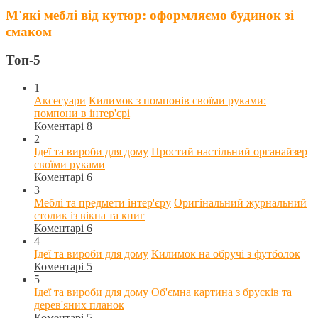
М'які меблі від кутюр: оформляємо будинок зі
смаком
Топ-5
1
Аксесуари
Килимок з помпонів своїми руками:
помпони в інтер'єрі
Коментарі 8
2
Ідеї та вироби для дому
Простий настільний органайзер
своїми руками
Коментарі 6
3
Меблі та предмети інтер'єру
Оригінальний журнальний
столик із вікна та книг
Коментарі 6
4
Ідеї та вироби для дому
Килимок на обручі з футболок
Коментарі 5
5
Ідеї та вироби для дому
Об'ємна картина з брусків та
дерев'яних планок
Коментарі 5