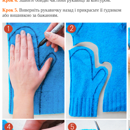
Крок 4.
Зшийте обидві частини рукавиці за контуром.
Крок 5.
Виверніть рукавичку назад і прикрасьте її ґудзиком
або вишивкою за бажанням.