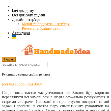
Ідеї для дому
Ідеї для саду та дачі
Дизайн інтер'єра
Меблі та предмети інтер'єру
Ремонт та будівництво
Аксесуари
Рукавиці з светра своїми руками
Ідеї та вироби для дому
Скоро зима, настав час утеплюватися! Заодно буде корисно
переглянути всі зимові речі в шафі і безжально розлучитися зі
старими светрами. Сьогодні ми пропонуємо поєднати ці дві
задачі і зробити зі светра пару симпатичних рукавичок на
осінньо-зимовий період. Отже, готуємося робити рукавиці зі