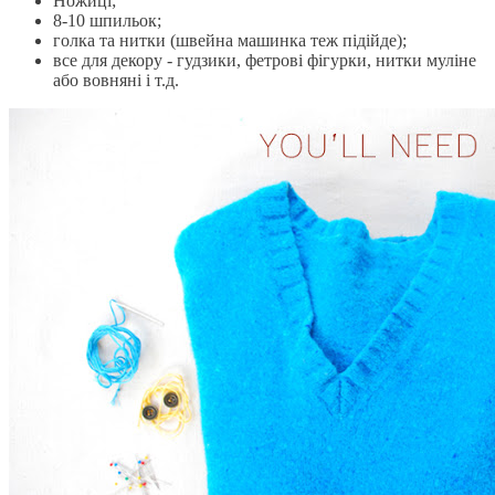
Ножиці;
8-10 шпильок;
голка та нитки (швейна машинка теж підійде);
все для декору - гудзики, фетрові фігурки, нитки муліне
або вовняні і т.д.