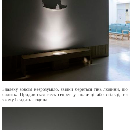
Здалеку зовсім незрозуміло, звідки береться тінь людини, що
сидить. Придивіться весь секрет у поличці або стільці, на
якому і сидить людина.