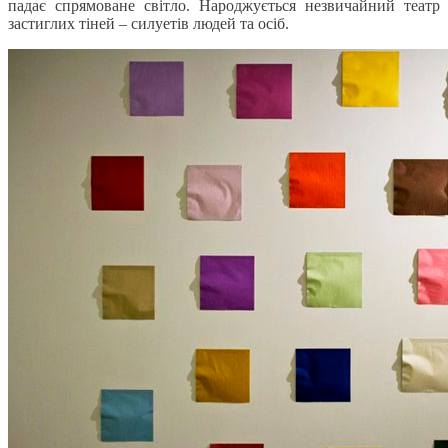
падає спрямоване світло. Народжується незвичайний театр
застиглих тіней – силуетів людей та осіб.