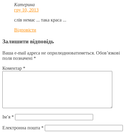
Катерина
гру 10, 2013
слів немає ... така краса ...
Відповіcти
Залишити відповідь
Ваша e-mail адреса не оприлюднюватиметься.
Обов’язкові
поля позначені
*
Коментар
*
Ім’я
*
Електронна пошта
*