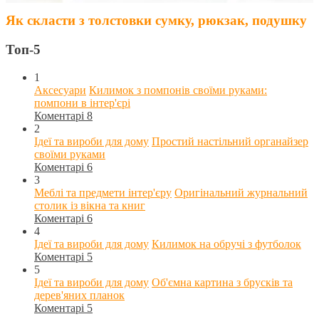
Як скласти з толстовки сумку, рюкзак, подушку
Топ-5
1
Аксесуари
Килимок з помпонів своїми руками:
помпони в інтер'єрі
Коментарі 8
2
Ідеї та вироби для дому
Простий настільний органайзер
своїми руками
Коментарі 6
3
Меблі та предмети інтер'єру
Оригінальний журнальний
столик із вікна та книг
Коментарі 6
4
Ідеї та вироби для дому
Килимок на обручі з футболок
Коментарі 5
5
Ідеї та вироби для дому
Об'ємна картина з брусків та
дерев'яних планок
Коментарі 5