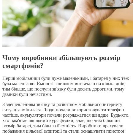
Чому виробники збільшують розмір
смартфонів?
Перші мобільники були дуже маленькими, і батарея у них теж
була маленькою. Ємності з лишком вистачало на кілька днів,
тим більше, що послуги зв'язку були досить дорогими, тому
дзвінки були нечастими.
З здешевленням зв'язку та розвитком мобільного інтернету
ситуація змінилася. Люди почали використовувати телефон
частіше, акумулятори почали розряджатися швидше. Будь-хто,
хто пам'ятає шкільний курс фізики, знає, що чим більший
розмір батареї, тим більша її ємність. Виробники врахували
побажання цільової аудиторії та стали оснащувати пристрої