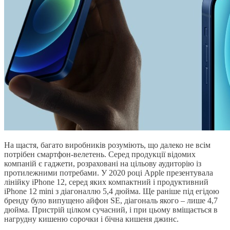
На щастя, багато виробників розуміють, що далеко не всім
потрібен смартфон-велетень. Серед продукції відомих
компаній є гаджети, розраховані на цільову аудиторію із
протилежними потребами. У 2020 році Apple презентувала
лінійку iPhone 12, серед яких компактний і продуктивний
iPhone 12 mini з діагоналлю 5,4 дюйма. Ще раніше під егідою
бренду було випущено айфон SE, діагональ якого – лише 4,7
дюйма. Пристрій цілком сучасний, і при цьому вміщається в
нагрудну кишеню сорочки і бічна кишеня джинс.