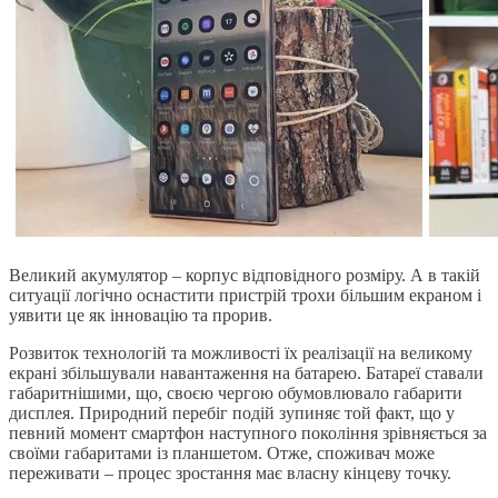
Великий акумулятор – корпус відповідного розміру. А в такій
ситуації логічно оснастити пристрій трохи більшим екраном і
уявити це як інновацію та прорив.
Розвиток технологій та можливості їх реалізації на великому
екрані збільшували навантаження на батарею. Батареї ставали
габаритнішими, що, своєю чергою обумовлювало габарити
дисплея. Природний перебіг подій зупиняє той факт, що у
певний момент смартфон наступного покоління зрівняється за
своїми габаритами із планшетом. Отже, споживач може
переживати – процес зростання має власну кінцеву точку.