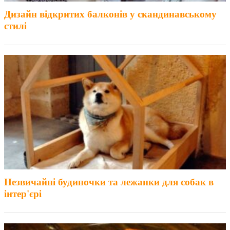
Дизайн відкритих балконів у скандинавському
стилі
Незвичайні будиночки та лежанки для собак в
інтер'єрі