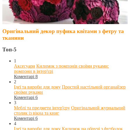
Оригінальний декор пуфика квітами з фетру та
тканини
Топ-5
1
Аксесуари
Килимок з помпонів своїми руками:
помпони в інтер'єрі
Коментарі 8
2
Ідеї та вироби для дому
Простий настільний органайзер
своїми руками
Коментарі 6
3
Меблі та предмети інтер'єру
Оригінальний журнальний
столик із вікна та книг
Коментарі 6
4
Ідеї та вироби для дому
Килимок на обручі з футболок