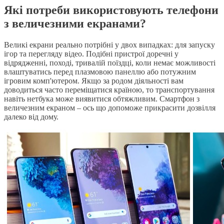
Які потреби використовують телефони
з величезними екранами?
Великі екрани реально потрібні у двох випадках: для запуску
ігор та перегляду відео. Подібні пристрої доречні у
відрядженні, поході, тривалій поїздці, коли немає можливості
влаштуватись перед плазмовою панеллю або потужним
ігровим комп'ютером. Якщо за родом діяльності вам
доводиться часто переміщатися країною, то транспортування
навіть нетбука може виявитися обтяжливим. Смартфон з
величезним екраном – ось що допоможе прикрасити дозвілля
далеко від дому.