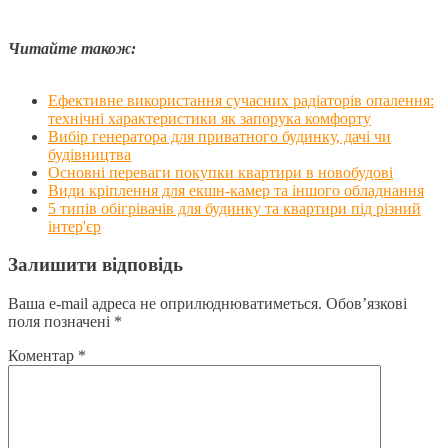
Читайте також:
Ефективне використання сучасних радіаторів опалення:
технічні характеристики як запорука комфорту
Вибір генератора для приватного будинку, дачі чи
будівництва
Основні переваги покупки квартири в новобудові
Види кріплення для екшн-камер та іншого обладнання
5 типів обігрівачів для будинку та квартири під різний
інтер'єр
Залишити відповідь
Ваша e-mail адреса не оприлюднюватиметься.
Обов’язкові
поля позначені
*
Коментар
*