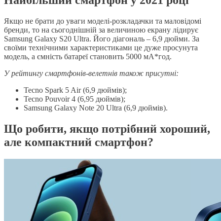
Якщо не брати до уваги моделі-розкладачки та маловідомі
бренди, то на сьогоднішній за величиною екрану лідирує
Samsung Galaxy S20 Ultra. Його діагональ – 6,9 дюйми. За
своїми технічними характеристиками це дуже просунута
модель, а ємність батареї становить 5000 мА*год.
У рейтингу смартфонів-велетнів також присутні:
Tecno Spark 5 Air (6,9 дюймів);
Tecno Pouvoir 4 (6,95 дюймів);
Samsung Galaxy Note 20 Ultra (6,9 дюймів).
Що робити, якщо потрібний хороший,
але компактний смартфон?