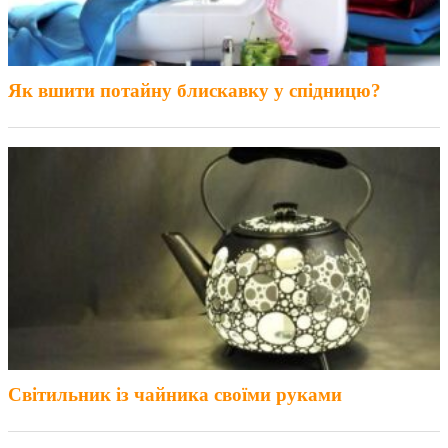
Як вшити потайну блискавку у спідницю?
Світильник із чайника своїми руками