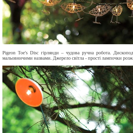
Pigeon Toe's Disc гірлянди – чудова ручна робота. Дископо
мальовничими назвами. Джерело світла - прості лампочки розж