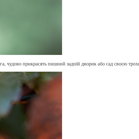
 ротанга, чудово прикрасять пишний задній дворик або сад своєю т