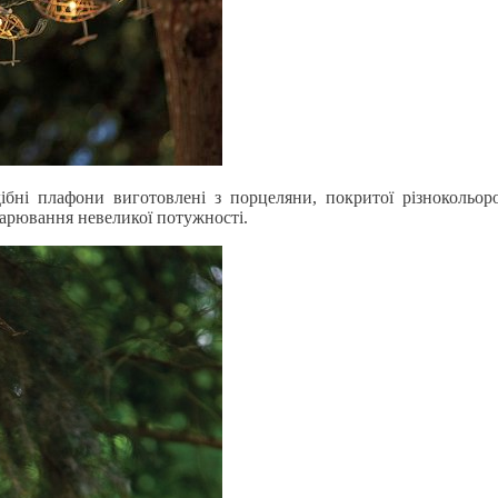
дібні плафони виготовлені з порцеляни, покритої різнокольор
арювання невеликої потужності.