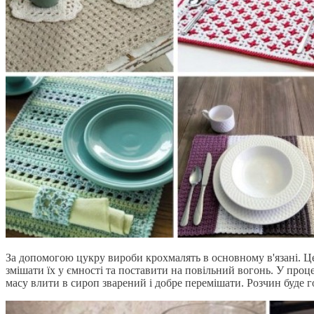
За допомогою цукру вироби крохмалять в основному в'язані. Цей 
змішати їх у ємності та поставити на повільний вогонь. У пр
масу влити в сироп зварений і добре перемішати. Розчин буде г