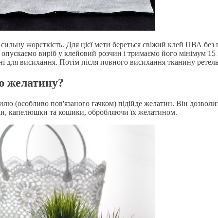
 сильну жорсткість. Для цієї мети береться свіжий клей ПВА без г
м опускаємо виріб у клейовий розчин і тримаємо його мінімум 1
рхні для висихання. Потім після повного висихання тканину ретел
ю желатину?
тилю (особливо пов'язаного гачком) підійде желатин. Він дозво
очки, капелюшки та кошики, обробляючи їх желатином.