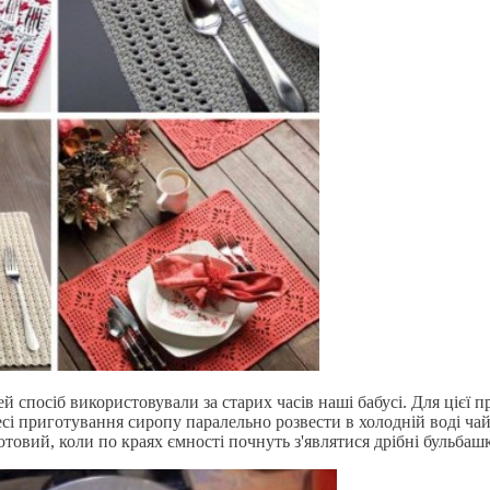
спосіб використовували за старих часів наші бабусі. Для цієї пр
оцесі приготування сиропу паралельно розвести в холодній воді
отовий, коли по краях ємності почнуть з'являтися дрібні бульбаш