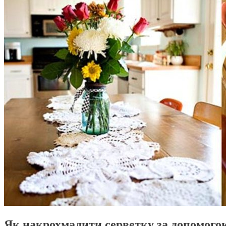
Як накрохмалити серветку за допомого