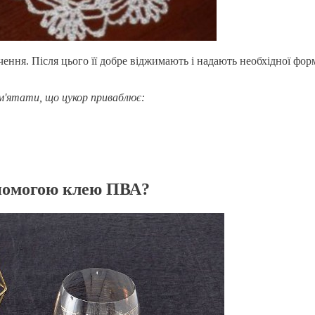
ння. Після цього її добре віджимають і надають необхідної форми
'ятати, що цукор приваблює:
опомогою клею ПВА?