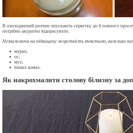
В охолоджений розчин опускають серветку до її повного просоче
потрібно акуратно відпрасувати.
Незважаючи на підвищену жорсткість текстилю, важливо пам
мурах;
ос;
мух;
інших комах.
Як накрохмалити столову білизну за д