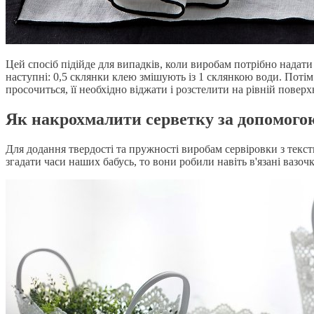
Цей спосіб підійде для випадків, коли виробам потрібно надати
наступні: 0,5 склянки клею змішують із 1 склянкою води. Поті
просочиться, її необхідно віджати і розстелити на рівній пове
Як накрохмалити серветку за допомого
Для додання твердості та пружності виробам сервіровки з текс
згадати часи наших бабусь, то вони робили навіть в'язані ваз