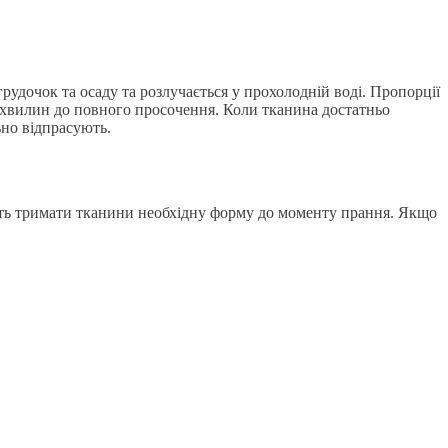
рудочок та осаду та розлучається у прохолодній воді. Пропорції
5 хвилин до повного просочення. Коли тканина достатньо
ьно відпрасують.
лить тримати тканини необхідну форму до моменту прання. Якщо