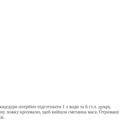
оцедури потрібно підготувати 1 л води та 6 ст.л. цукру,
 чайну ложку крохмалю, щоб вийшла сметанна маса. Отриману
ки.