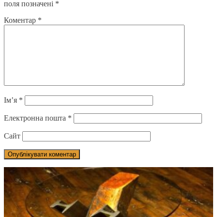
поля позначені
*
Коментар
*
Ім’я
*
Електронна пошта
*
Сайт