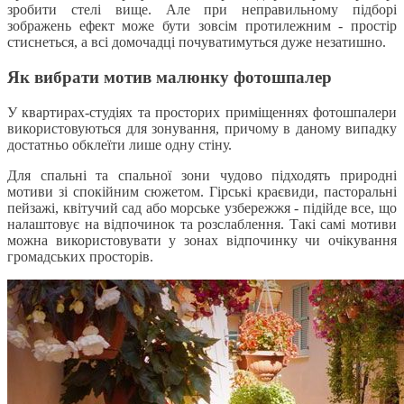
зробити стелі вище. Але при неправильному підборі
зображень ефект може бути зовсім протилежним - простір
стиснеться, а всі домочадці почуватимуться дуже незатишно.
Як вибрати мотив малюнку фотошпалер
У квартирах-студіях та просторих приміщеннях фотошпалери
використовуються для зонування, причому в даному випадку
достатньо обклеїти лише одну стіну.
Для спальні та спальної зони чудово підходять природні
мотиви зі спокійним сюжетом. Гірські краєвиди, пасторальні
пейзажі, квітучий сад або морське узбережжя - підійде все, що
налаштовує на відпочинок та розслаблення. Такі самі мотиви
можна використовувати у зонах відпочинку чи очікування
громадських просторів.