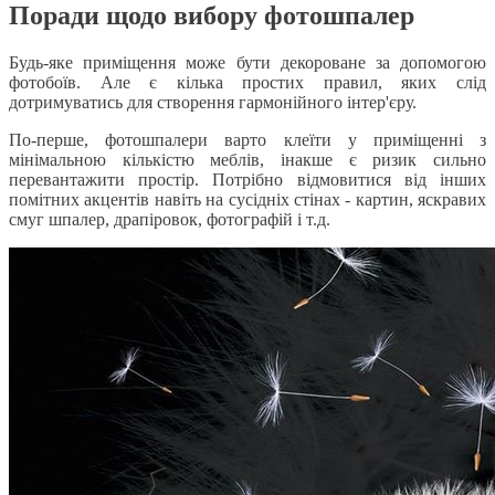
Поради щодо вибору фотошпалер
Будь-яке приміщення може бути декороване за допомогою
фотобоїв. Але є кілька простих правил, яких слід
дотримуватись для створення гармонійного інтер'єру.
По-перше, фотошпалери варто клеїти у приміщенні з
мінімальною кількістю меблів, інакше є ризик сильно
перевантажити простір. Потрібно відмовитися від інших
помітних акцентів навіть на сусідніх стінах - картин, яскравих
смуг шпалер, драпіровок, фотографій і т.д.