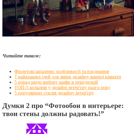
Читайте також:
Фіолетові шпалери: особливості та поєднання
7 найкращих ідей для зміни дизайну ванної кімнати
5 порад щодо вибору шафи в передпокій
ТОП-5 кольорів у дизайні інтер'єру цього року
5 популярних стилів дизайну інтер'єру
Думки 2 про
“Фотообои в интерьере:
твои стены должны радовать!”