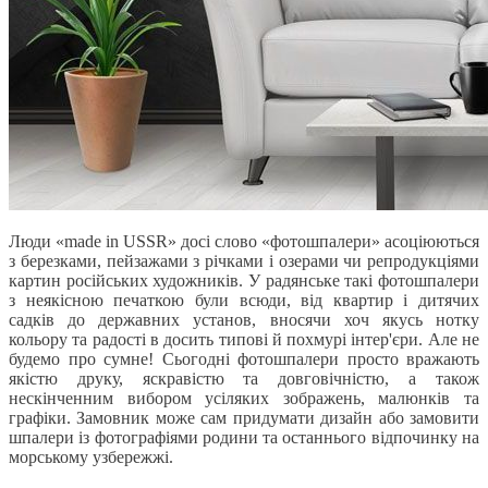
Люди «made in USSR» досі слово «фотошпалери» асоціюються
з березками, пейзажами з річками і озерами чи репродукціями
картин російських художників. У радянське такі фотошпалери
з неякісною печаткою були всюди, від квартир і дитячих
садків до державних установ, вносячи хоч якусь нотку
кольору та радості в досить типові й похмурі інтер'єри. Але не
будемо про сумне! Сьогодні фотошпалери просто вражають
якістю друку, яскравістю та довговічністю, а також
нескінченним вибором усіляких зображень, малюнків та
графіки. Замовник може сам придумати дизайн або замовити
шпалери із фотографіями родини та останнього відпочинку на
морському узбережжі.