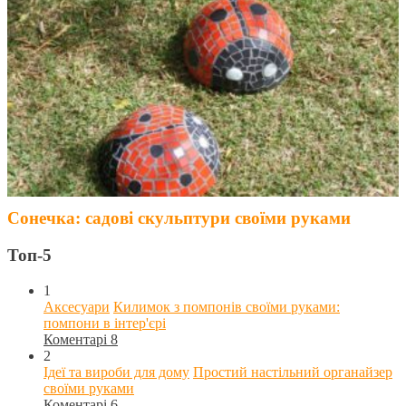
Сонечка: садові скульптури своїми руками
Топ-5
1
Аксесуари
Килимок з помпонів своїми руками:
помпони в інтер'єрі
Коментарі 8
2
Ідеї та вироби для дому
Простий настільний органайзер
своїми руками
Коментарі 6